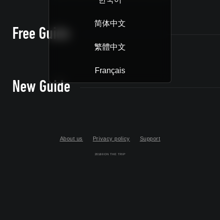
简体中文
Free Guide
繁體中文
Français
New Guide
About us
Privacy policy
Support
2018©ON THE TRIP