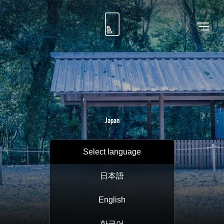
Japan
Select language
日本語
English
한국어