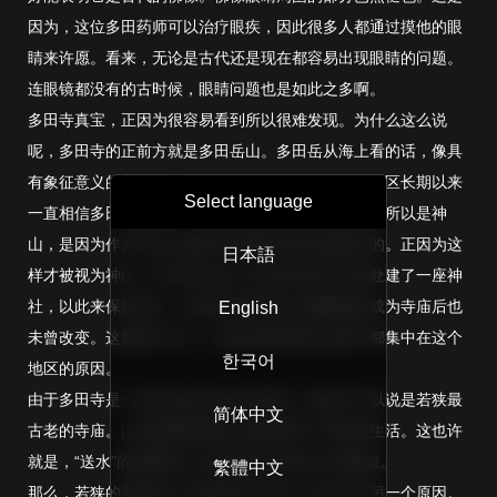
因为，这位多田药师可以治疗眼疾，因此很多人都通过摸他的眼
睛来许愿。看来，无论是古代还是现在都容易出现眼睛的问题。
连眼镜都没有的古时候，眼睛问题也是如此之多啊。
多田寺真宝，正因为很容易看到所以很难发现。为什么这么说
呢，多田寺的正前方就是多田岳山。多田岳从海上看的话，像具
有象征意义的富士山。也许正是这个原因，在若狭地区长期以来
Select language
一直相信多田岳是神山，山神是远敷明神。这座山之所以是神
山，是因为作为生命之源的水是多田岳的自然赋予的。正因为这
日本語
样才被视为神山，并在神山和人们居住的村庄交界处建了一座神
社，以此来保护神山。这种信仰即使在与佛教融合成为寺庙后也
English
未曾改变。这就是为什么，如此多的重要文化财产都集中在这个
한국어
地区的原因。
由于多田寺是一座以多田岳命名的寺院，因此它可以说是若狭最
简体中文
古老的寺庙。山神远敷明神的水资源供养了若狭的生活。这也许
就是，“送水”的故事被人们所接受并流传至今的缘故。
繁體中文
那么，若狭的宝藏为什么能保存至今呢？其中还有另一个原因。