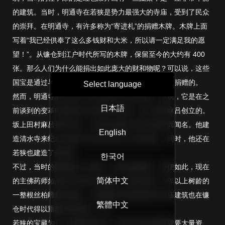
的建筑。当时，明通寺在若狭是势力最强大的寺庙，受到了民众
的崇拜。在明通寺，有许多称为“寄进札”的捐赠木牌。木牌上面
写着“我已经供奉了这么多钱财和大米，所以请一定满足我的愿
望！”。从镰仓到江户时代所写的木牌，保留至今的大约有 400
张。那么人们为什么能捐出如此庞大的财和物呢？可以说，这些
国宝是通过与中国大陆以及北前船贸易得到的财富来捐赠的。
Select language
然而，明通寺的历史并不是从镰仓时代开始的。据说，它是在之
日本語
前谈到的变革时期由伟大的征夷大将軍；坂上田村麻吕创立的。
坂上田村麻吕擅长武术，以成功击败日本东北地区而闻名。他建
English
造清水寺来纪念在战争中丧生的东北人民而闻名，同时，他还在
若狭也建造了明通寺。
한국어
不过，当时的建筑被大火吞噬，主佛也被烧毁。即便如此，现在
简体中文
的主佛药师如来是平安时代末期的，据说使用了千年以上树龄的
一整根丝柏雕刻而成的。与佛像相比更难保留的寺庙建筑也在镰
繁體中文
仓时代得以重建并保留到了今天。
若狭的宝藏为什么还能保留至今？保护寺庙和佛像需要大量资