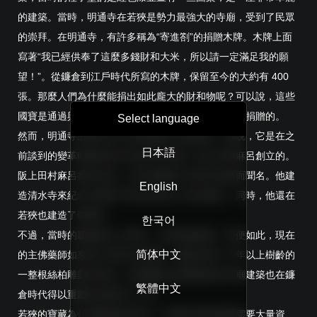
的建築。當時，明通寺在若狹是勢力最強大的寺廟，受到了民眾
的崇拜。在明通寺，有許多稱為“寄進劄”的捐贈木牌。木牌上面
寫著“我已經供奉了這麼多錢財和大米，所以請一定滿足我的願
望！”。從鐮倉到江戶時代所寫的木牌，保留至今的大約有 400
張。那麼人們為什麼能捐出如此龐大的財和物呢？可以說，這些
國寶是通過與中國大陸以及北前船貿易得到的財富來捐贈的。
Select language
然而，明通寺的歷史並不是從鐮倉時代開始的。據說，它是在之
日本語
前談到的變革時期由偉大的征夷大將軍；阪上田村麻呂創立的。
阪上田村麻呂擅長武術，以成功擊敗日本東北地區而聞名。他建
English
造清水寺來紀念在戰爭中喪生的東北人民而聞名，同時，他還在
若狹也建造了明通寺。
한국어
不過，當時的建築被大火吞噬，主佛也被燒毀。即便如此，現在
简体中文
的主佛藥師如來是平安時代末期的，據說使用了千年以上樹齡的
一整根絲柏雕刻而成的。與佛像相比更難保留的寺廟建築也在鐮
繁體中文
倉時代得以重建並保留到了今天。
若狹的寶藏為什麼還能保留至今？保護寺廟和佛像需要大量資