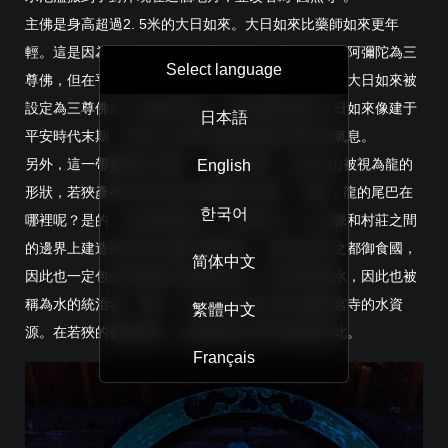
主佛是身高超過2. 5米的大日如來。大日如來比藥師如來更年
輕。這是因為，在日本最初以釋迦牟尼、藥師如來和阿彌陀為三
Select language
尊佛，但在平安時代，當空海和最澄的密教傳入後，大日如來被
設定為三尊佛之上的最高等級。作為密教根基的大日如來像建于
日本語
平安時代末期，因此可以感受到鐮倉雕刻的新時代氣息。
另外，這一帶被稱為“尾崎”。在這個地區，多田岳山被視為龍的
English
形狀，若狹彥神社所在的區域被稱為“龍前”。那麼，龍的尾巴在
한국어
哪裡呢？是的，就在尾崎這裡。以這種方式，在山脈和村莊之間
的邊界上建造神社和寺廟來保護聖地。這裡是美食之都御食國，
简体中文
因此也一定包含著保護水資源的意識。由於龍會噴水，因此也被
稱為水的統治者。看來，不是只有神宮寺在保護神宮寺的水資
繁體中文
源。在若狹的整個地區，這種意識已經深深紮根於此。
Français