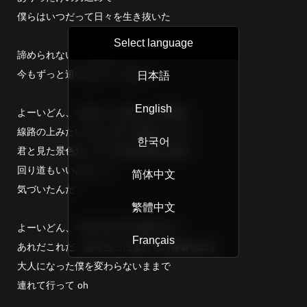
僕らはいつだって日々を生き抜いた
Select language
諦められないことばかりで
今もずっと追いかけて いるんだ
日本語
English
よーいどん、で始まった僕たちの旅路は
線路の上みたいには 上手く進めないけど
한국어
君と見た景色だったり 草木が触れる度に
回り道もいいんだって
简体中文
気づいたんだ
繁體中文
よーいどん、で走り出す予土線の中で
Français
あれだこれだ、語り合った僕たちの青春の日よ
大人になった僕を変わらないままで
連れて行って oh