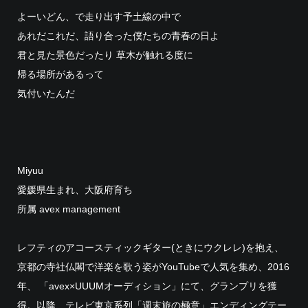
よーいどん、で走り出す予土線の中で
あれだこれだ、語り合った僕たちの青春の日よ
君と見た景色だったり 草木が触れる度に
帰る場所があるって
気付いたんだ
Miyuu
愛媛県生まれ、大阪府育ち
所属 avex management
レフティのアコースティックギター(ときにウクレレ)を抱え、
京都の寺社仏閣で洋楽を歌う姿がYouTubeで人気を集め、2016
年、 「avex×UUUMオーディション」にて、グランプリを獲
得。以降、テレビ東京系列「週末旅の極意」エンディングテー