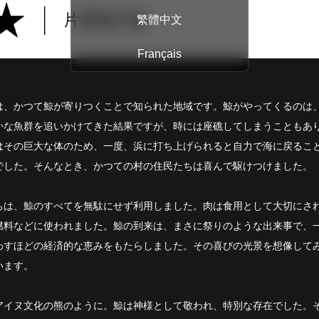
繁體中文
Français
は、かつて鯨が寄りつくことで知られた地域です。鯨がやってくるのは
かな魚群を追いかけてきた結果ですが、時には座礁してしまうこともあ
はその巨大な体のため、一度、浜に打ち上げられると自力で海に戻るこ
でした。そんなとき、かつての村の住民たちは喜んで駆けつけました。
ちは、鯨のすべてを無駄にせず利用しました。肉は食用として大切にさ
燃料などに使われました。鯨の到来は、まさに祭りのような出来事で、
わすほどの経済的な恵みをもたらしました。その喜びの光景を想像して
います。
アイヌ文化の熊のように。鯨は神様として敬われ、特別な存在でした。