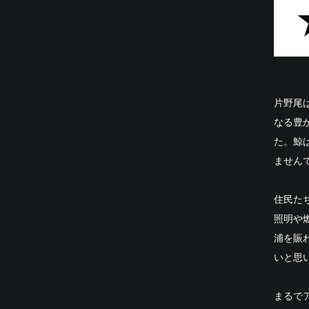
片野尾
なる豊
た。鯨
ません
住民た
照明や
浦を賑
いと思
まるで