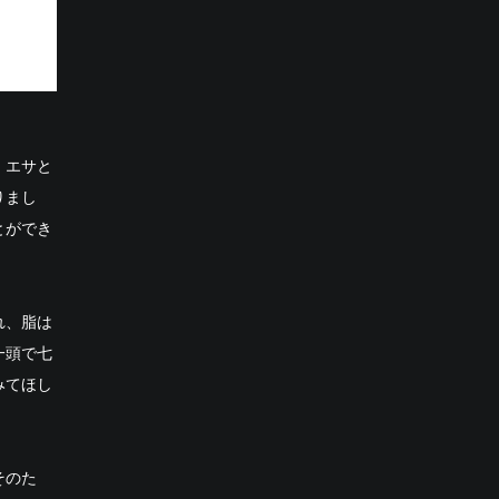
、エサと
りまし
とができ
れ、脂は
一頭で七
みてほし
そのた