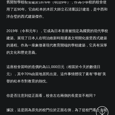
舊開智學校校舍建於1876年（明治9年），作為小學校的校舍使
用了近90年。它由松本的木匠大師立石清重設計建造，是中西和
洋合璧的西式建築傑作。
2019年（令和元年），它成為日本首座被指定為國寶的現代學校
建築。展現了日本人在明治維新時期通過文明開化接受西式建築
的過程。作為一座象徵著現代教育開端的學校建築，它具有深厚
的文化和歷史意義。
這座校舍當時的造價約為11,000日元（相當於今天的數億日
元），其中70%由當地居民出資。這件事情體現了素有“學都”美
譽的松本市對教育的熱忱。
你是否注意到從正面看，校舍左右兩側的長度並不相同？
據說，這是因為原先的校門位於正面右側，為了從校門看上去能