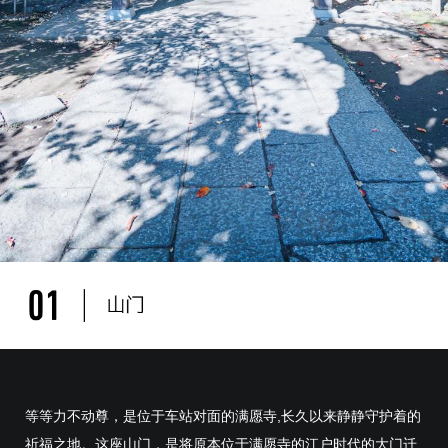
等等力不动尊，是位于车站对面的满愿寺,长久以来静静守护着的
祈福之地。这座山门，是将原本位于满愿寺的江户时代的大门迁