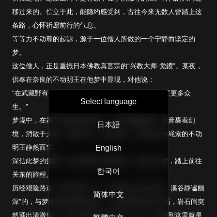
移过来的。伫立于此，能隐约感受到，古往今来无数人曾踏上这
条路，心怀祈愿前行的气息。
等等力不动尊的起源，源于一位僧人所做的一个宁静而坚定的
梦。
这位僧人，正是重振日本佛教真言宗的“兴教大师·觉鑁”。某夜，
供奉在奈良的不动明王在他梦中显现，对他说：
“在武藏野有一处非凡之地，你要前往那里驻留，救度更多众
Select language
生。”
梦境中，在雾气弥漫的清泉畔，一童子翩翩起舞，铃音裹着幻
日本語
境，消散于天际。清泉中央，背负烈焰，手持利剑与绳索的不动
明王静然而立。
English
深信此梦的觉鑁，决定背着不动明王像，从奈良出发，踏上前往
한국어
关东的旅程。
历经艰险路途，终于找到一处：“远眺山峦云卷云舒，溪谷静谧幽
简体中文
深”的，与梦境相同景象的地方。当他用锡杖敲击岩石，岩石间突
然涌出清澈泉水，随之瀑布声响彻了整个山谷。顿悟到这里就是