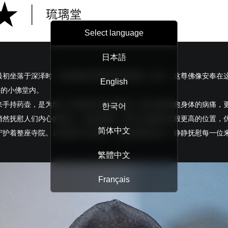
Select language
日本語
最初坐落于深泽时，所供奉的本尊便是药师如来。如今，这尊佛像安奉在
English
”的小佛堂内。
来手持药壶，是为世人疗愈疾病与伤痛的佛。他不仅能治愈身体的病痛，
한국어
悄然抚慰人们内心的创伤。这座琉璃堂，建于比满愿寺主殿更高的位置，
简体中文
守护着整座寺院。从高处投下的目光，宛如温柔的光芒，静静抚慰每一位
繁體中文
Français