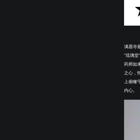
满愿寺
“琉璃堂
药师如
之心，
上俯瞰
内心。