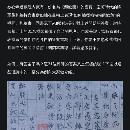
妙心寺退藏院內藏有一份名為《瓢鯰圖》的國寶。室町時代的將
軍足利義持命畫僧如拙在畫軸上表現“如何捕獲粘糊糊的鯰魚”的
禪問。和繪畫一同書寫下來的漢詩是針對上述問題的答案，當時
京都五山的31名禪師都做了自己的思考。也就是說，當時京都代
表禪宗的僧侶們將各自的答案書寫了下來。你要不要也來試試回
答圖中的禪問？請暫且關閉本嚮導，試著思考答案。
如何，有答案了嗎？這31位禪師的答案又是怎樣的呢？下面以這
些漢詩中的一部分為例向大家做介紹。