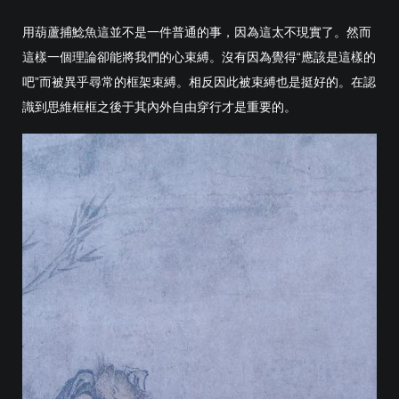
用葫蘆捕鯰魚這並不是一件普通的事，因為這太不現實了。然而
這樣一個理論卻能將我們的心束縛。沒有因為覺得“應該是這樣的
吧”而被異乎尋常的框架束縛。相反因此被束縛也是挺好的。在認
識到思維框框之後于其內外自由穿行才是重要的。