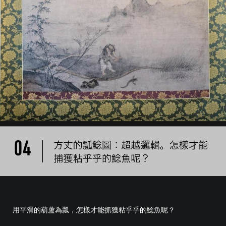
用平滑的葫蘆為瓢，怎樣才能抓獲粘乎乎的鯰魚呢？