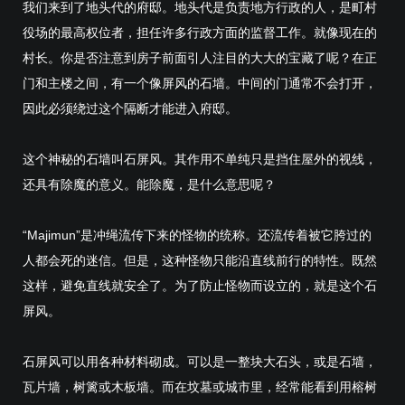
我们来到了地头代的府邸。地头代是负责地方行政的人，是町村
役场的最高权位者，担任许多行政方面的监督工作。就像现在的
村长。你是否注意到房子前面引人注目的大大的宝藏了呢？在正
门和主楼之间，有一个像屏风的石墙。中间的门通常不会打开，
因此必须绕过这个隔断才能进入府邸。
这个神秘的石墙叫石屏风。其作用不单纯只是挡住屋外的视线，
还具有除魔的意义。能除魔，是什么意思呢？
“Majimun”是冲绳流传下来的怪物的统称。还流传着被它胯过的
人都会死的迷信。但是，这种怪物只能沿直线前行的特性。既然
这样，避免直线就安全了。为了防止怪物而设立的，就是这个石
屏风。
石屏风可以用各种材料砌成。可以是一整块大石头，或是石墙，
瓦片墙，树篱或木板墙。而在坟墓或城市里，经常能看到用榕树