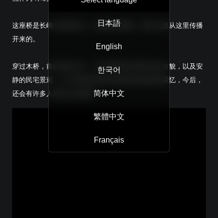
日本語
这座桥是长崎公路的起点，也被称为糖道，糖文化是从这里传播
开来的。
English
穿过木桥，前往室町方向，可以感受到长崎街道的古貌，以及安
한국어
静的民宅景观。心中怀着对西博尔德和伊能忠敬的回忆，今后，
简体中文
还会有许多人将走过这座桥。
繁體中文
Français