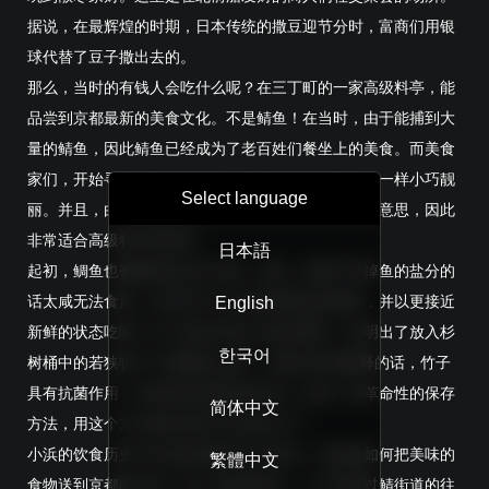
据说，在最辉煌的时期，日本传统的撒豆迎节分时，富商们用银
球代替了豆子撒出去的。
那么，当时的有钱人会吃什么呢？在三丁町的一家高级料亭，能
品尝到京都最新的美食文化。不是鲭鱼！在当时，由于能捕到大
量的鲭鱼，因此鲭鱼已经成为了老百姓们餐坐上的美食。而美食
家们，开始寻求更美味的鲷鱼。若狭的鲷鱼像美人鱼一样小巧靓
Select language
丽。并且，由于鲷鱼的发音在日语里含有幸运吉祥的意思，因此
非常适合高级料亭的菜单。
日本語
起初，鲷鱼也被腌制后运往京都。但是，如果不洗掉鱼的盐分的
话太咸无法食用。有没有什么办法能消除这种麻烦，并以更接近
English
新鲜的状态吃呢？为了响应京都人的这种要求，发明出了放入杉
한국어
树桶中的若狭特产“竹香醋渍小鲷”。用现代的话解释的话，竹子
具有抗菌作用，而杉树具有吸湿的作用。这是一种革命性的保存
简体中文
方法，用这个方法储存的鱼不会变得太干。
小浜的饮食历史可以说是海鲜加工的历史。也就是如何把美味的
繁體中文
食物送到京都的过程。除了运输海鲜外，人们还通过鲭街道的往