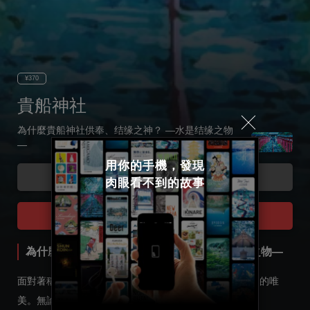
¥370
貴船神社
為什麼貴船神社供奉、结缘之神？ —水是结缘之物
—
用你的手機，發現

Code
肉眼看不到的故事
Select language
Tour Start
日本語
為什麼貴船神社供奉、结缘之神？ —水是结缘之物—
English
面對著稱作神的存在，人們心無旁騖地祈願的姿態，非常的唯
美。無論是在世界的任何地方都是如此。
한국어