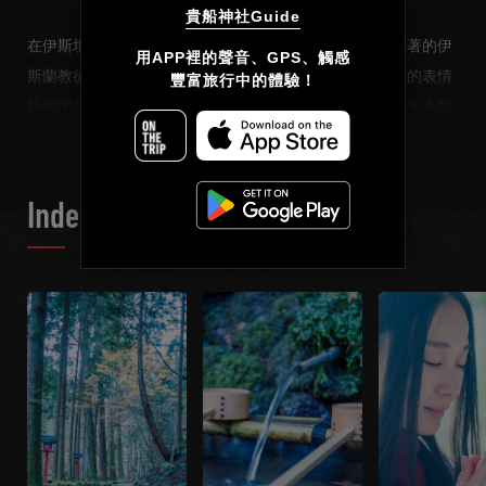
貴船神社Guide
在伊斯坦布爾的寺院裡，一邊念著可蘭經一邊虔誠地跪拜著的伊
简体中文
用APP裡的聲音、GPS、觸感

斯蘭教徒們。在耶路撒冷的教會，遠望著在蠟燭前以悲願的表情
豐富旅行中的體驗！
繁體中文
READ MORE
祈願的基督教徒們。在日本，我們能看到閉著眼睛，虔心地合掌
祈願的人們。
Français
對於虔誠祈禱的信徒們來講，這是無法隨意觸摸到的，就算觸摸
Index List
到了也會瞬間消失的感覺。這種姿態非常的堅定，同時也很虛
幻。
最近幾年，貴船神社作為結緣之神被大家所追捧。因此，在神社
內經常能看到，之前看不到的年輕女孩子們的身影。她們一定是
為了祈求“能遇見一個好男人”來到這裡的。
聽到結緣，大多數的人聯想到的都是關於“戀愛”。但是，結緣這
個詞原本不僅用於男女之間，也包含著朋友關係、領導與下屬、