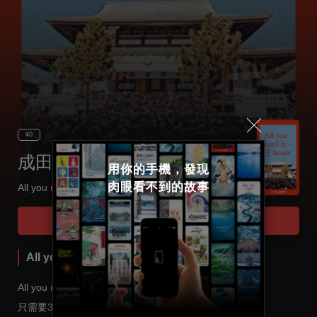
¥0
成田山新勝寺
用你的手機，發現

肉眼看不到的故事
All you need is 3 hours.
Select language
Tour Start
日本語
All you need is 3 hours.
English
All you need is 3 hours.
只需要3小時。3個小時就能體驗“日本”！
한국어