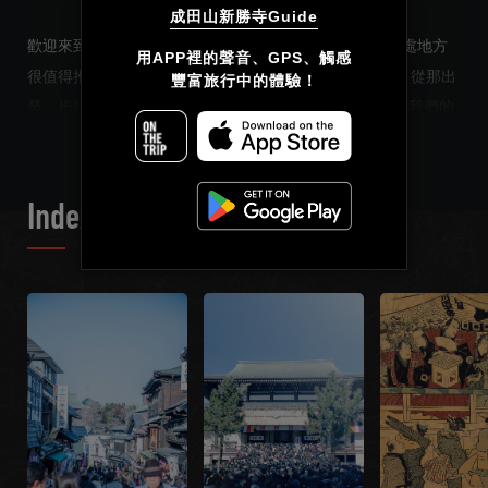
成田山新勝寺Guide
歡迎來到日本。如果你換乘時有3小時的空餘時間，有一處地方
简体中文
用APP裡的聲音、GPS、觸感

很值得推薦。從成田機場坐電車15分鐘就能抵達成田站。從那出
豐富旅行中的體驗！
繁體中文
READ MORE
發，步行經過街邊排列著許多日式店面的表參道即可開始我們的
“成田山新勝寺之旅”。每逢正月，新勝寺就成為了日本人第二多
Français
的地方。如果有3小時空餘，就算要從機場出發再返回，能夠充
分地體驗日本風情也是值得的。
Index List
事實上，在成田機場有《成田機場中轉和住宿專案》的短期旅行
專案。只要在服務台提出申請，就可以在日本嚮導的陪同下從機
場步行至新勝寺，並且不收任何費用。害怕時間趕不上嗎？那也
不用擔心。這個APP可以起同樣的嚮導作用。
一切都是為了您換乘途中的短期旅行。來吧，從機場邁出這一
步！