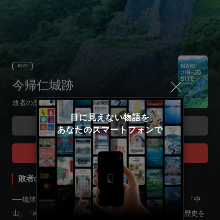
¥370
今帰仁城跡
敗者の歴史はどこに消えた？
目に見えない物語を

Code
あなたのスマートフォンで
Select language
Tour Start
日本語
敗者の歴史はどこに消えた？
English
──琉球王国が生まれる前の戦国時代。この島は「北山」「中
山」「南山」の三国に分かれて争っていた。今帰仁城の歴史を
한국어