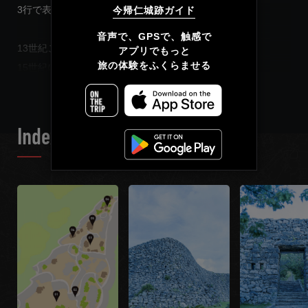
3行で表現してみよう。
今帰仁城跡ガイド
简体中文
音声で、GPSで、触感で

13世紀ごろに築かれて「北山」の拠点として栄える。
アプリでもっと

繁體中文
旅の体験をふくらませる
READ MORE
15世紀に中山に敗れて監守が置かれるようになる。
17世紀に薩摩に敗れて城内から誰もいなくなる。
Français
これだけを見れば、今帰仁城に残されているのは「敗者の歴
Index List
史」といえるかもしれない。ただし、弱者であったわけではな
い。北山には那覇港に負けない運天港があり、奄美群島を支配
下に置くほどの勢力を持っていた。今帰仁城もまた難攻不落で
あり、正攻法では落とせないほど堅牢であった。
しかし、運命はいたずらだ。天下分け目の戦いで北山は敗者と
なった。勝者となった中山は南山も倒して本島を統一。琉球王
国を立ち上げることになる。が、その後も琉球王国は今帰仁城
に王族の中から「監守」を派遣した。依然として、今帰仁城は