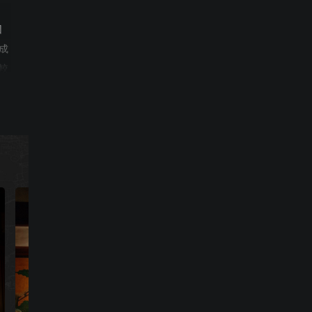
回
成
較
金
一
。
大
在
春