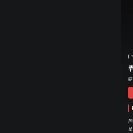
¥
靜
黑
是