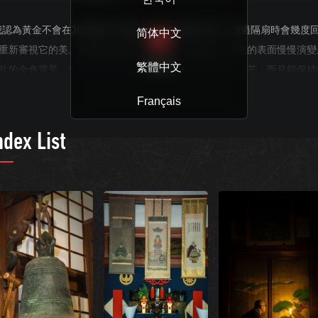
我認為黃金不會在其他條件下散發出如此美麗的光澤。經過隔扇時會幾度
简体中文
重新審視它的美。如果從正面向側面移動步伐的話，金色的表面慢慢演變
繁體中文
READ MORE
片的金色背景。這種光澤絕不是一閃一閃的那種閃爍的光芒，而是能保持
時間的蘊含底蘊的金色光澤。--（略）--於是，我第一次能夠理解古人將
Français
塗在佛像上，或是貼在達官貴人居住的牆壁上的緣由了。”
ndex List
是谷崎潤一郎的代表性書籍《陰翳禮贊》中的一節。
在，人們的生活不僅在晚上就連白天都點著明亮的螢光燈。希望你能想像
沒有螢光燈的那個年代，在夜晚的黑暗中蠟光下閃耀著的美麗的金色光芒
燭光下呈現的立體效果，如整幅畫裡描繪的草木和動物漸漸浮出表面，而
的金色卻成為了柔和的背景色。
光院里的金色隔扇非常具有特色。讓我們在這裡重新發現“金色”之魅力所
。把觀賞金色隔扇的環境調到原始的狀態的同時，通過川上副住持介紹的