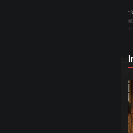
“
頭
整
長
波
I
這
現
下
在
片
春
吧