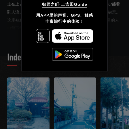
走在上吉田的街道也可以看出，如果不是祭祀活动期间很少能看
御师之町·上吉田Guide
到人流。倒不是没有人流，只是很少有人驻足细品这里的街景。
简体中文
用APP里的声音、GPS、触感

这座被寂静所包围着的“无名之城”，平常只有一些穿过街道的人
丰富旅行中的体验！
繁體中文
READ MORE
们留下的气流在移动。
Français
而在江户时代，这里曾经是前往富士山的人们必经之路，非常热
闹。好比如今的伊势神宫的门前町和东京浅草寺的仲见世町。
Index List
是的，上吉田这个地方不如说是出了名的“宿舍町”。曾是每一个
向往“此生一定要登一次富士山”的人们的基础营地，也是信仰富
士山的信徒“富士讲”们生活的御师之町。
“御师”是指为了登富士山的人们，把自己的家当作宿舍来支援的
神职。在上吉田，这种御师之家连成了一排。