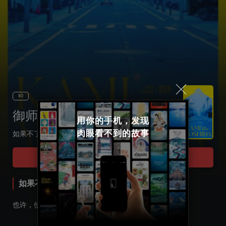
¥0
御师之町·上吉田
用你的手机，发现

肉眼看不到的故事
如果不了解这里的故事， 只会是到此一游！
Select language
Tour Start
日本語
如果不了解这里的故事， 只会是到此一游！
English
也许，使用此向导的游客并不是很多。
한국어