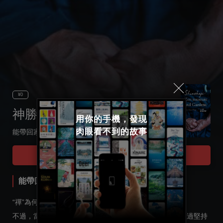
¥0
神勝寺 禪與庭園博物館
用你的手機，發現

肉眼看不到的故事
能帶回家的，修禪習慣 神勝寺 禪與庭園博物館
Select language
Tour Start
日本語
能帶回家的，修禪習慣 神勝寺 禪與庭園博物館
English
“禪”為何意？很難用語言闡明。
不過，當你親自體驗過後就會得到一些感悟。修禪的人通過堅持
한국어