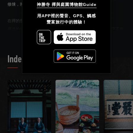
修煉，將得到屬於自己的禪語。
神勝寺 禪與庭園博物館Guide
简体中文
用APP裡的聲音、GPS、觸感

在禪的世界，注重的是修行本身。
豐富旅行中的體驗！
繁體中文
READ MORE
禪道的特徵是，不立文字、教外別伝。意思是指，不涉文字不依
經卷，唯以師徒心心相印，理解契合，傳法授受。修禪是要用心
Français
去領悟,而不要借助語言文字等等媒介。親身體驗才是領悟之道。
Index List
神勝寺 禪宗與庭園博物館是，沏一杯茶，面對書畫，品嘗延續生
命的食物，洗淨身心污垢，在庭園散步的同時，通過多種體驗，
去感受何為“禪”的場所。因此，我們為了來到這裡的有緣人準備
了7種禪體驗。
希望通過這些體驗，能夠感受到“禪”為何物。就算無法瞭解到深
奧的禪學，即使是片刻的面對自己也好。不要把禪想的太難，就
把禪想成是與自己對話的內心探索就可以了。