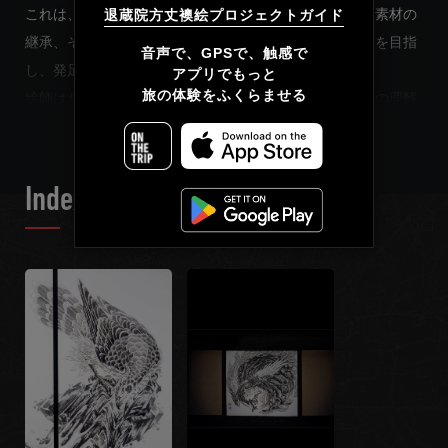
これは、既存の文化財の保全や、職人さんによる技術・素材の
退蔵院方丈襖絵プロジェクトガイド
継承、そして若手芸術家の育成と新たな遺産を残すことを目指
简体中文
音声で、GPSで、触感で

し、発足したプロジェクトです。
アプリでもっと

繁體中文
旅の体験をふくらませる
READ MORE
絵師はお寺での住み込み生活や修行の経験を重ね、禅への理解
を深めつつ、襖絵の構想・制作に挑みます。
Français
そして約11年の歳月を経た、2022年5月。
Index List
絵師・村林由貴が描いた76面の襖絵「五輪之画」が奉納されま
した。
本ガイドでは、絵師の言葉とともに、襖絵をめぐります。どう
ぞ心ゆくまで、ご覧ください。