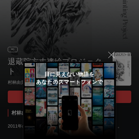
¥0
退蔵院方丈襖絵プロジェク
ト
目に見えない物語を

あなたのスマートフォンで
村林由貴が描く禅の世界
Select language
Tour Start
日本語
村林由貴が描く禅の世界
English
2011年の春に始動した「退蔵院方丈襖絵プロジェクト」。
한국어