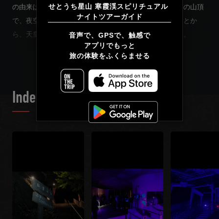
せとうち星山 寒霞渓スピリチュアル 
の由来は、古代、応神天皇が切り立つ岩肌をのぼり、この山頂
ナイトツアーガイド
で、夜空を見上げ、国の平和や繁栄を祈ったとされることか
简体中文
ら、天皇が願いを掛けた山「カミカケ」と呼ばれました。
音声で、GPSで、触感で

アプリでもっと

繁體中文
READ MORE
旅の体験をふくらませる
そして皆さんは、今日、宇宙に向かい大きな一歩目を踏み出し
Français
ます。神に懸かる山の麓、標高２９５ｍ地点から、この火山口
の中にある、紅雲亭駅を出発することで、これから、ご自分や
Index List
ご家族、それぞれが点の存在となっていた個々の存在を一度リ
セットして、暗闇の空間に身を委ねてみましょう。遠い遠い宇
宙空間と寒霞渓、そして皆さま、ひとりひとりを結ぶ物語がこ
こから始まります。
※この音声ガイドはスピーカーではなくイヤホンでの視聴をお
願いいたします。