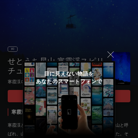
¥0
せとうち星山 寒霞渓スピリ
チュアル ナイトツアー
目に見えない物語を

あなたのスマートフォンで
寒霞渓ロープウェイ
Select language
Tour Start
日本語
寒霞渓ロープウェイ
English
寒霞渓という名前はかつて、神様に懸かる山、カミカケ山と呼
ばれ、山麓から神に祈りを捧げる神聖な場所でありました。そ
한국어