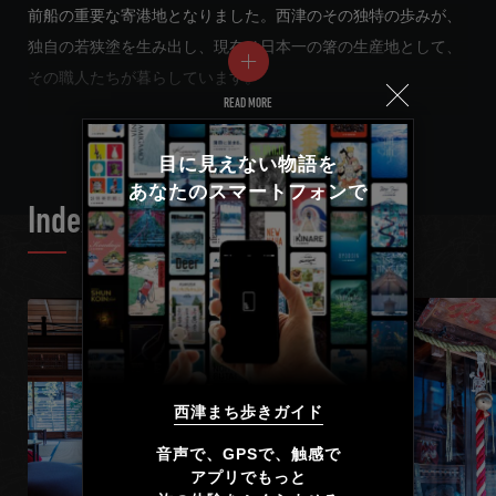
前船の重要な寄港地となりました。西津のその独特の歩みが、
独自の若狭塗を生み出し、現在は日本一の箸の生産地として、
その職人たちが暮らしています。
READ MORE
若狭塗の模様は若狭の海がモチーフになっています。そこで、
目に見えない物語を

この旅の最後に小浜城まで足を運び、「雲浜」を目にしてほし
あなたのスマートフォンで
いと思います。
Index List
Select language
あなたは「雲浜」と聞いてどんな風景が思い浮かぶでしょう
日本語
か。今はまだ真っ白なイメージかもしれないその言葉。北前船
にまつわる護松園と古河屋の物語から、西津の浜に続く網目の
English
道に張り巡らされた物語。雲浜という言葉に導かれるようにし
て、そのひとつひとつを辿っていくうちに、雲浜というその言
한국어
西津まち歩きガイド
葉に、あなただけの風景が宿っていることでしょう。
简体中文
音声で、GPSで、触感で

アプリでもっと
