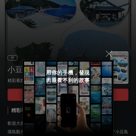
¥0
小豆島交通
用你的手機，發現

肉眼看不到的故事
精彩看點 環島觀光巴士
Select language
Tour Start
日本語
精彩看點 環島觀光巴士
English
歡迎大家乘坐小豆島交通“環島觀光巴士”。
環島觀光巴士是從土莊港出發的環島一日遊路線，景點有“小豆島
한국어