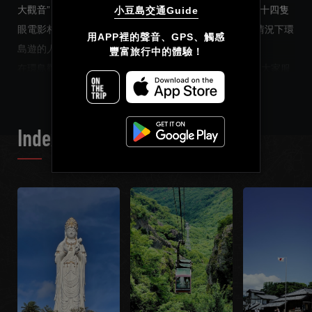
大觀音”，“寒霞溪”，“醬油鄉”，“小豆島橄欖公園”以及“二十四隻
小豆島交通Guide
眼電影村”。對於第一次來到小豆島觀光或想在不租車的情況下環
简体中文
用APP裡的聲音、GPS、觸感

島遊的人來說，這將是一個完美的選擇。
豐富旅行中的體驗！
繁體中文
READ MORE
在環島觀光巴士上將有一位小豆島交通引以為豪的導遊為大家服
務，而我們的語音嚮導作為輔助講解員，讓大家對小豆島有一個
Français
更深度的瞭解。通過我們的講解，每個景點都將更加有趣。我們
還配備了英語、中文、日語等多國語言講解，為您的旅行增添更
Index List
多樂趣以及美好的回憶！