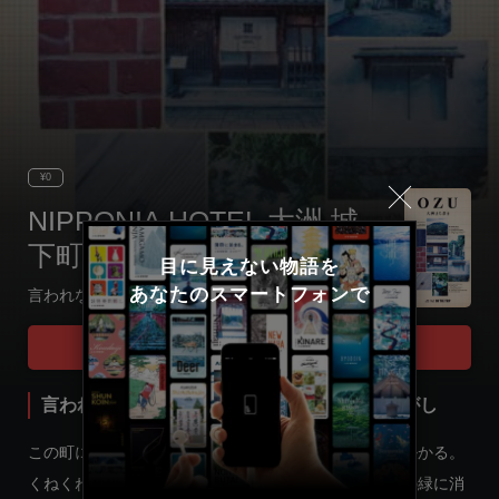
¥0
NIPPONIA HOTEL 大洲 城
下町
目に見えない物語を

あなたのスマートフォンで
言われないと分からない 大洲の小さな宝物さがし
Select language
Tour Start
日本語
言われないと分からない 大洲の小さな宝物さがし
English
この町に降り立ち歩いていると必ずや大きな川に差し掛かる。
くねくねと曲がっていて、両端は見渡せることなく山の緑に消
한국어