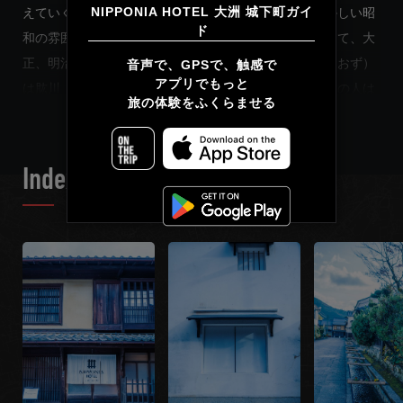
NIPPONIA HOTEL 大洲 城下町ガイ
えていく。川の向こうには立派なお城。橋を渡ると懐かしい昭
ド
和の雰囲気漂う商店街。さらに歩くと時代がもっと遡って、大
简体中文
正、明治、江戸のような町並みが顔を出す。「大洲（おおず）
音声で、GPSで、触感で

アプリでもっと

繁體中文
READ MORE
は肱川（ひじかわ）とともにある町なんです」と、地元の人は
旅の体験をふくらませる
言う。肱川の南に面するここ肱南（こうなん）地区は、かつて
Français
大洲城の城下町だったところ。それほど大きくない町だから、
一人でてくてく歩けば小一時間で回れてしまいそう。でも今日
Index List
は、この町の物語を聞きながらゆっくり歩こう。急いでいると
見落としてしまいそうな、「小さな宝物」が見つかるかもしれ
ない。