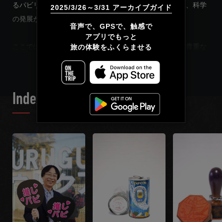
るパビリオンが出展。「人類の進歩と調和」をテーマに、科学
2025/3/26～3/31 アーカイブガイド
の発展がもたらす未来の姿が披露されました。
简体中文
音声で、GPSで、触感で

アプリでもっと

ここでは、大阪万博コレクター・白井達郎さんが集めた貴重な
繁體中文
旅の体験をふくらませる
READ MORE
グッズを展示しています。
Français
いくつかの問いかけとともに「推しグッズ」を探しながら、
Index List
1970 年に夢見た未来の姿を想像してみましょう。そして、
2025 年に迫る大阪・関西万博では、どんな未来が私たちを待
っているのでしょうか。