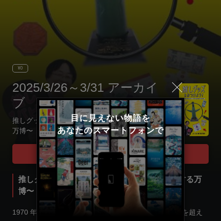
¥0
2025/3/26～3/31 アーカイ
ブ
目に見えない物語を

推しグッズをみつけよう！ 〜白井さんが紹介する
あなたのスマートフォンで
万博〜
Select language
Tour Start
日本語
推しグッズをみつけよう！ 〜白井さんが紹介する万
博〜
English
1970 年、大阪で開催された日本万国博覧会では、100 を超え
한국어