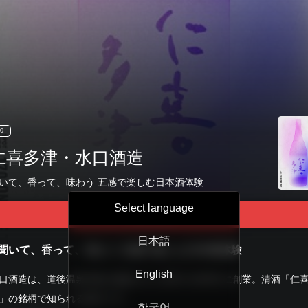
0
仁喜多津・水口酒造
いて、香って、味わう 五感で楽しむ日本酒体験
Select language
Tour Start
日本語
聞いて、香って、味わう 五感で楽しむ日本酒体験
English
口酒造は、道後温泉本館が建築された翌年の1895年に創業。清酒「仁
」の銘柄で知られる蔵元です。
한국어