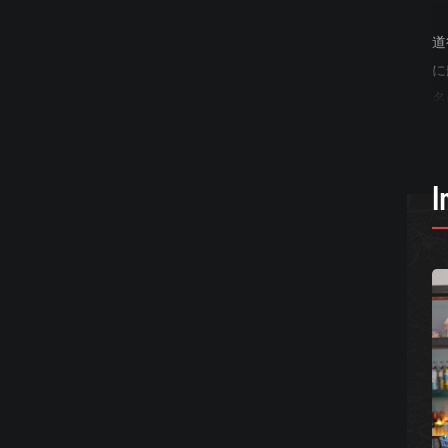
道
に
名
喜
こ
I
ん