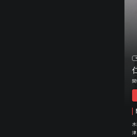
¥
聞
水
津