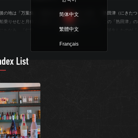
後の地は「万葉集」で次のように詠まれています。「熟田津（にきたつ
简体中文
船乗りせむと月待てば潮もかなひぬ今は漕ぎ出でな」この「熟田津」の
繁體中文
READ MORE
にちなみ、「仁愛と喜び多き津渡」という意味を込めて誕生したのが「
多津」です。
Français
のガイドでは、3種の日本酒の飲み比べをご案内します。そして、みな
ndex List
の五感をふくらませるお手伝いをしたいと思います。