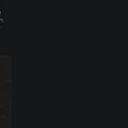
）
地
仁
さ