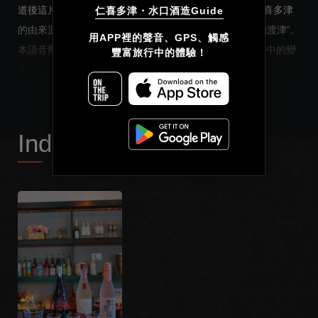
道後這片土地：“熟田津乘船待月，未漲潮則船不行”。仁喜多津
仁喜多津・水口酒造Guide
的由來源於這裡的地名“熟田津”，意為“充滿仁愛和喜悅的渡津”。
简体中文
用APP裡的聲音、GPS、觸感

本語音嚮導，將為您介紹三款清酒，通過進行比較感受其中的變
豐富旅行中的體驗！
繁體中文
READ MORE
化。
希望我們的講解，能幫助大家拓展五感！
Français
Index List