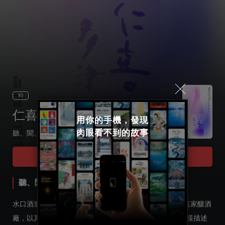
¥0
仁喜多津・水口酒造
用你的手機，發現

肉眼看不到的故事
聽、聞、品 通過五感、品日本清酒
Select language
Tour Start
日本語
聽、聞、品 通過五感、品日本清酒
English
水口酒造、創立于道後溫泉本館竣工的第二年1895年。這家釀酒
廠，以其品牌清酒“仁喜多津”而聞名。《萬葉集》中曾這樣描述
한국어