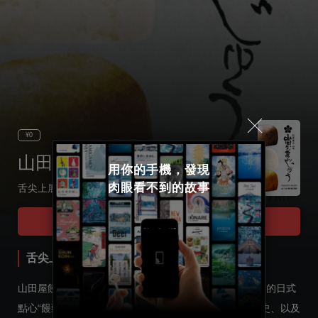
¥0
山田屋饅頭
用你的手機，發現

肉眼看不到的故事
舌尖上展開的歷史和工藝 品嘗3種日式饅頭
Select language
Tour Start
日本語
舌尖上展開的歷史和工藝 品嘗3種日式饅頭
English
山田屋饅頭，雪團子，小糖團。擺在面前的是三種小而精的日式
點心“饅頭”。然而，這一小口點心裡蘊含著150多年的歷史、以及
한국어