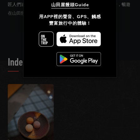
匠人們追求的工藝和細節。請端起茶杯，細品點心的同時，暢遊
山田屋饅頭Guide
在山田饅頭的世界裡吧！
简体中文
用APP裡的聲音、GPS、觸感

豐富旅行中的體驗！
繁體中文
READ MORE
Français
Index List