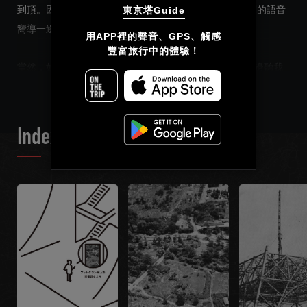
到頂。因此我們建議大家，到了東京塔一定要一邊聽我們的語音
東京塔Guide
嚮導一邊向上爬。
简体中文
用APP裡的聲音、GPS、觸感

豐富旅行中的體驗！
繁體中文
READ MORE
當然，如果你已經在“主展望台”的話，也可以一邊觀景一邊聽我
們的語音嚮導。這裡所講述的是關於東京塔建成時的一些故事。
Français
Index List