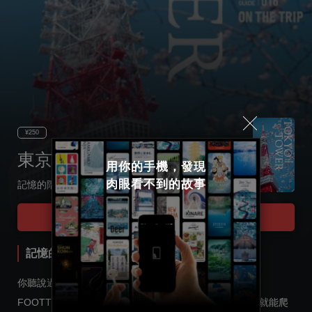
¥250
東京塔
用你的手機，發現

肉眼看不到的故事
記憶的階梯之旅
Select language
Tour Start
日本語
記憶的階梯之旅
English
你聽說過嗎？這樣的東京塔是可以爬階梯上去的。從
FOOTTOWN樓頂上去的階梯一共有600個，大約15分鐘就能爬
한국어