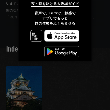
います。
夜・時を駆ける大阪城ガイド
闇のなかでしか語られないもうひとつの歴史へ──
简体中文
音声で、GPSで、触感で

「RUN RUN LEARN」夜の大阪城が、あなたを誘います。
アプリでもっと

繁體中文
旅の体験をふくらませる
READ MORE
Français
Index List