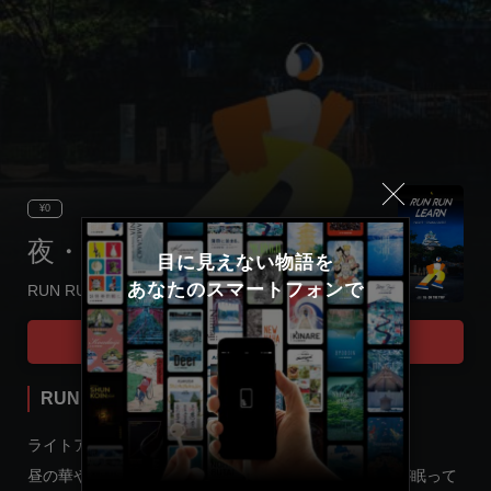
¥0
夜・時を駆ける大阪城
目に見えない物語を

あなたのスマートフォンで
RUN RUN LEARN
Select language
Tour Start
日本語
RUN RUN LEARN
English
ライトアップに浮かぶ大阪城。
昼の華やぎとは裏腹に、この城には戦争と工場の記憶が眠って
한국어