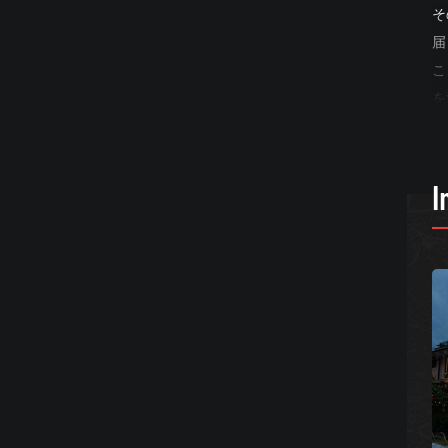
そ
届
こ
を
温
昼
も
I
静
─
ま
こ
と