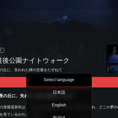
0
道後公園ナイトウォーク
の丘に、失われた碑の言葉をたずねて
Select language
Tour Start
日本語
夜の丘に、失われた碑の言葉をたずねて
English
の道後温泉街は、そぞろ歩きの旅人をいざなう光にあふれ、どこか夢の
を見ているかのようです。
한국어