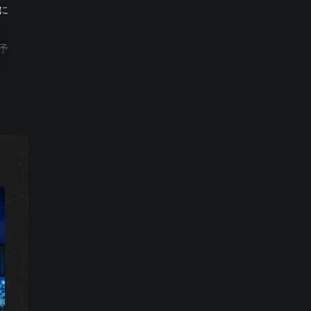
に
予
と
っ
。