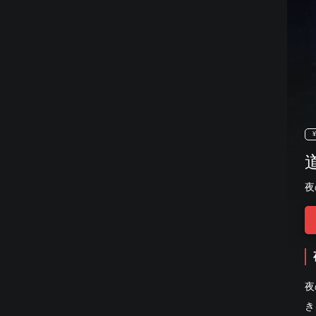
¥
夜
夜
き