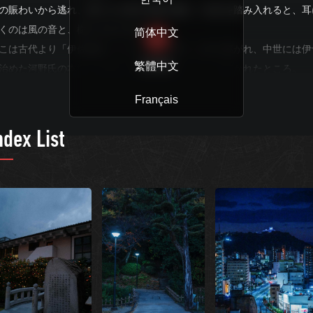
の賑わいから逃れ、静けさを増す道後公園に一歩足を踏み入れると、耳
くのは風の音と、樹々のささやき。
简体中文
こは古代より「伊佐爾波（いさにわ）の岡」と語り継がれ、中世には伊
繁體中文
READ MORE
治めた河野氏の本拠「湯築城（ゆづきじょう）」が築かれたところ。
泉のかたわらに人々が暮らし、政治や祈りが重なりあってきた丘。
Français
の公園は桜などの花木も多く、子どもたちの明るい声が響きますが、夜
なるとまた別の顔を見せます。
ndex List
寂につつまれた土塁、水草の眠る堀、うっすらと浮かび上がる丘の稜線
─。
るで時が止まったような感じに包まれるでしょう。
のガイドは、温泉街の光のもとでは見ることのなかった、物語の扉にそ
手を添え、開くように、闇に包まれる道後公園にあなたをいざないます