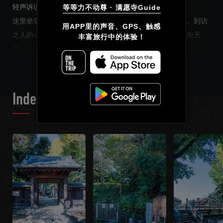
轻声诉说。
等等力不动尊 · 满愿寺Guide
这里坐落着，静静承接众生祈愿的等等力不动尊与满愿寺。到访
简体中文
用APP里的声音、GPS、触感

之人的心愿与梦想在此交汇、相融，最终化作一道祈愿升向天
丰富旅行中的体验！
繁體中文
READ MORE
空。一段跨越时光的故事，镌刻在这片土地上。
梦境，是内心深处渴望的反映。本向导，不只是追溯历史足迹，
Français
更想轻轻叩问你心底的声音。
请深吸一口气，静静聆听。透过瀑布的轰鸣声，你一定能听到昔
Index List
日的修行僧与武士们的回响，以及你自己内心那微小却真切的声
音。