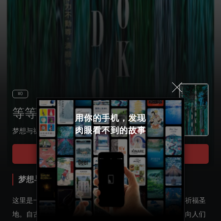
¥0
等等力不动尊 · 满愿寺
用你的手机，发现

肉眼看不到的故事
梦想与祈祷之间 等等力、走在满愿之路
Select language
Tour Start
日本語
梦想与祈祷之间 等等力、走在满愿之路
English
这里是一片被宁静与绿意环绕、让人难以想象身处东京的祈福圣
地。自古以来，瀑布轰鸣声不绝于耳，穿过溪谷的清风，向人们
한국어