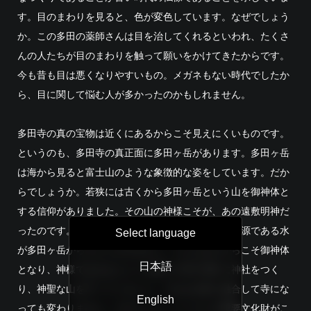
す。目のまわりを見ると、色が変色しています。なぜでしょう
か。この多田の薬師さんは目を治してくれるといわれ、たくさ
んの人たちが目のまわりを触って願いをかけてきたからです。
今も昔も目は悪くなりやすいもの。メガネもない時代でしたか
ら、目に関して悩む人が多かったのかもしれません。
多田寺の真の宝物は近くにあるからこそ見えにくいものです。
というのも、多田寺の真正面に多田ヶ岳があります。多田ヶ岳
は海から見ると富士山のような象徴的な姿をしています。だか
らでしょうか。若狭には古くから多田ヶ岳という山を御神体と
する信仰がありました。その山の神様こそが、あの遠敷明神だ
ったのです。なぜ山を神様としたかといえば、命の源である水
Select language
が多田ヶ岳からもたらされるから。そんな山だからこそ御神体
日本語
となり、神様である山と人々が暮らす里の境目に神社をつく
り、神聖な山を守っていました。それは仏教と融合して寺にな
English
っても変わりません。だからこそ、たくさんの重要文化財がこ