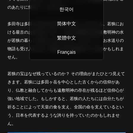
のあたりに集中しているのです。
한국어
简体中文
多田寺は多田ヶ岳の名を持つ寺であることもからも、若狭にお
ける最古のお寺に近いです。その山の神様である遠敷明神の水
繁體中文
が若狭の暮らしを支えてきたのです。だからこそ、お水送りの
物語も受け入れられ、現代まで語り継がれているのかもしれま
Français
せん。
若狭の宝はなぜ残っているのか？ その理由がまたひとつ見えて
きます。若狭には多田ヶ岳を中心とした古くからの信仰があ
り、仏教と融合してからも遠敷明神の存在が残るほど信仰心が
強い地域でした。もしかすると、若狭の人たちには自分たちが
祈ることによって天皇の食を支え、全国の命を支えているとい
う、日本を代表するような誇りを持っていたのかもしれませ
ん。