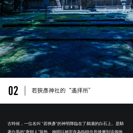
古時候，一位名叫 “若狹彥”的神明降臨在了鵜瀬的白石上。是騎
著白馬的“唐朝人”裝扮。神明以神宮寺為臨時住所後搬到這個地