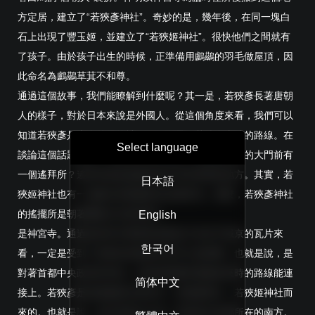
方定居，建立了“若狹彥神社”。奇妙的是，幾年後，在同一塊白
石上出現了豐玉姬，並建立了“若狹姬神社”。很快他們之間就有
了孩子。由於孩子出生的時候，正準備用鸕鷀的羽毛做屋頂，因
此命名為鸕鷀草萁不和尊。
通過這個故事，我們能瞭解到什麼呢？其一是，若狹彥長著唐朝
人的樣子，對於日本來說是外國人。從這個角度來看，我們可以
知道若狹彥是來自外界的神。另一個是，若狹彥來時的路線。在
Select language
談論這個話題之前，大家有沒有注意到，若狹彥神社的大門前有
一個遙拜所？遙拜所是從遙遠的地方崇拜神明的地方。其實，若
日本語
狹姬神社也有一個面向若狹彥神社的遙拜所。那麼，若狹彥神社
的搖擺所是朝著哪個方向祭拜呢？
English
是神宮寺。通過從神宮寺裡發現的類似于奈良平城京的瓦片來
한국어
看，一定是受到了當時的首都奈良非常大的影響。也就是說，是
對著首都中央政府崇拜的。這與若狹彥所遵循的來時的路線能連
简体中文
接上。若狹彥是從鵜瀬前往神宮寺、若狹彥神社、若狹姬神社而
來的。也就是說，他不是來自大海，而是來自首都所在的南方。