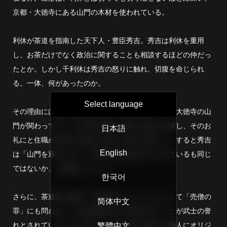
京都・大徳寺にある山門の木材を使われている。
利休が茶道を指南した天下人・豊臣秀吉。秀吉は利休を重用
し、お茶だけでなく政治に関することも相談するほどの仲だっ
たとか。しかし千利休は秀吉の怒りに触れ、切腹を命じられ
る。一体、何があったのか。
Select language
その理由には様々な説があるが、そのうちの一つに大徳寺の山
門が関わっている。山門を改修する際に利休が出資し、そのお
日本語
礼にと住職が利休の木像を山門の上部に安置した。すると秀吉
English
は「山門を通るたびに、利休の足で踏み付けられているも同じ
ではないか」と激怒したという。
한국어
さらに、茶道具を勝手に大量生産しようとしたとして「売僧の
简体中文
罪」にも問われた。希少価値の高い茶器を持つことが武士の誉
れとされていたのにも関わらず、利休はお抱えの職人にオリジ
繁體中文