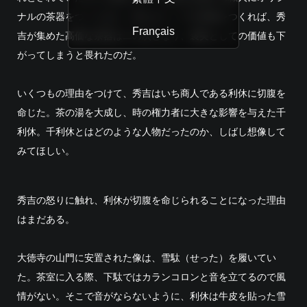
ナルの茶器をつくらせた。茶人のトップが茶器をつくれば、秀
Français
吉が集めた高価な茶器は二の次となり、褒美としての価値も下
がってしまうと畏れたのだ。
いくつもの理由をつけて、秀吉はいち商人である利休に切腹を
命じた。茶の湯を大成し、時の権力者に大きな影響を与えた千
利休。千利休とはどのような人物だったのか、しばし想像して
みてほしい。
秀吉の怒りに触れ、利休が切腹を命じられることになった理由
はまだある。
大徳寺の山門に安置された像は、雪駄（せった）を履いてい
た。茶室に入る際、下駄ではカランコロンと音を立てるので風
情がない。そこで音がならないように、利休は牛皮を貼った雪