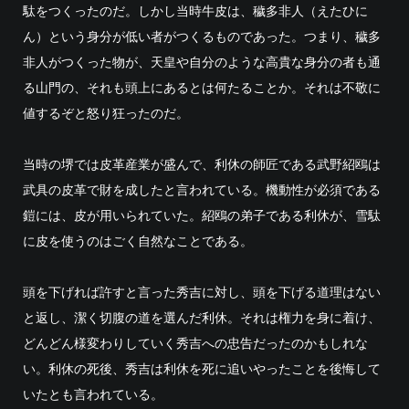
駄をつくったのだ。しかし当時牛皮は、穢多非人（えたひに
ん）という身分が低い者がつくるものであった。つまり、穢多
非人がつくった物が、天皇や自分のような高貴な身分の者も通
る山門の、それも頭上にあるとは何たることか。それは不敬に
値するぞと怒り狂ったのだ。
当時の堺では皮革産業が盛んで、利休の師匠である武野紹鴎は
武具の皮革で財を成したと言われている。機動性が必須である
鎧には、皮が用いられていた。紹鴎の弟子である利休が、雪駄
に皮を使うのはごく自然なことである。
頭を下げれば許すと言った秀吉に対し、頭を下げる道理はない
と返し、潔く切腹の道を選んだ利休。それは権力を身に着け、
どんどん様変わりしていく秀吉への忠告だったのかもしれな
い。利休の死後、秀吉は利休を死に追いやったことを後悔して
いたとも言われている。