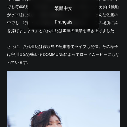
でも毎年6月、7月の夜になると、明かりを灯したイカ釣り漁船
繁體中文
が水平線に並び、佐渡の風物詩となっています。そんな佐渡の
Français
中でも、特にイカで有名なのが姫津漁港です。「この場所に絵
を捧げましょう」と八代亜紀は姫津の風景を描き上げました。
さらに、八代亜紀は佐渡島の魚市場でライブも開催。その様子
は宇川直宏が率いるDOMMUNEによってロードムービーにもな
っています。