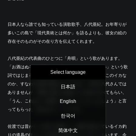
日本人なら誰でも知っている演歌歌手、八代亜紀。お年寄りが
多いこの島で「現代美術とは何か」を語るよりも、彼女の絵の
存在そのものがその在り方を伝えてくれます。
八代亜紀の代表曲のひとつに「舟唄」という歌があります。
「お酒はぬるめの燗がいい 肴はあぶったイカでいい」という歌
Select language
詞ではじまるこの曲ですが、「あぶったイカ」はどこのイカな
のか、すなわち舟唄の舞台はどこなのか。作詞は八代さんでは
日本語
ありませんが、実際に彼女に佐渡のイカを食べ比べてもらい、
「うん、これはもう佐渡のイカということにしましょう」と言
English
ってもらった（言わせた？）そうです。
한국어
佐渡では昔からイカ釣りが盛んで、全国で使われているイカ釣
简体中文
りの道具のほとんどが佐渡で発明されたと言う人もいます。今