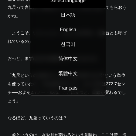
Select language
九尺って言葉はご存知かな？ ちょっと本人に語ってもらおう
日本語
かね。
English
「ようこそ、いらっしゃい。わたしが九尺台。九盈台とも呼ば
れているの」
한국어
おっと、まずは九尺の説明からしてもらおうか。
简体中文
繁體中文
「九尺というのは高さのことよ。昔の日本では“尺”という単位
を使っていたの。1尺は約30.3センチ。だから9尺は272.7セン
Français
チ──およそ2.7メートルね。ここに立つと、目線が変わるでし
ょう」
なるほど。九盈っていうのは？
「盈というのは、水や月が満ちるという意味ね。ここは昔、海