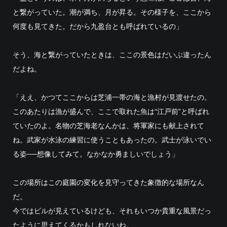
と繋がっていた。潮が満ち、月が昇る。その様子を、ここから
何度も見てきた。だから九盈台とも呼ばれているの」
そう、海と繋がっていたときは、ここの景色はだいぶ違ったん
だよね。
「ええ、かつてここからは芝浦一帯の海と漁村が見渡せたの。
このあたりは漁が盛んで、ここで取れた魚は“江戸前”と呼ばれ
ていたのよ。名物の芝海老なんかは、将軍家にも献上されて
ね。武家が水泳の練習に使うこともあったの。武士が泳いでい
る姿──想像してみて。なかなか勇ましいでしょう」
この場所はこの庭園の変化を見守ってきた象徴的な場所なん
だ。
今ではビルが見えているけども、それもいつか貴重な風景だっ
たように思えてくるかもしれないね。