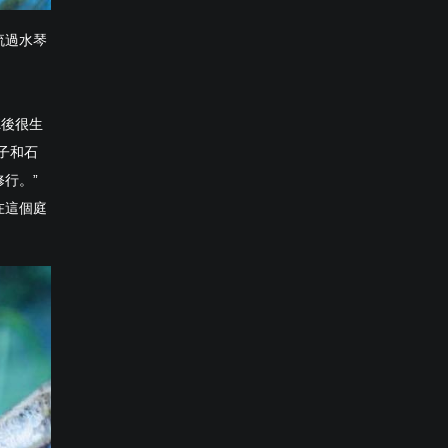
流過水琴
聽後很生
子和石
行。”
在這個庭