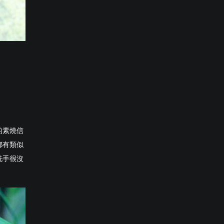
的素燒信
都有類似
洗手很沒