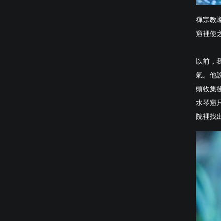
禪宗教
窟裡使
以前，
氣。他
頭收集
水琴窟
院裡找