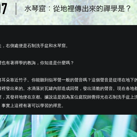
走，右側處便是石制洗手盆和水琴窟。
裡也有著禪學的教誨，你知道是什麼嗎？
將耳朵靠近竹子。你能聽到似琴聲一般的聲音嗎？這個聲音是從埋在地下
罐裡發出來的。水滴落於瓦罐內部造成回聲，發出清脆的聲音。現在各地
窟，其發祥地便在京都。據說這是因為某位庭院師覺得光在石制洗手盆上
。事實上這裡有著可以學習的禪意。