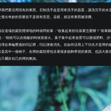
導我們要活用現有的東西。石制洗手盆是用來洗手的器皿，讓洗完手的水
之發出奇妙的音樂豈不是很有意思。這樣，就沒有東西被浪費。
我在道場的庭院裡掃地的時候問前輩：“收集起來的垃圾要怎麼辦？”前輩
說：“樹枝可以在燒飯的時候當柴火。葉子集中起來放置可以變成肥料。沙
後埋在車輪壓過的印記裡，印記便會消失。在如何活用上下功夫才是禪的修
只是其中一個例子。在禪的庭院裡包含著很多能夠學習的東西。也請大家
出只屬於自己的禪的教誨。