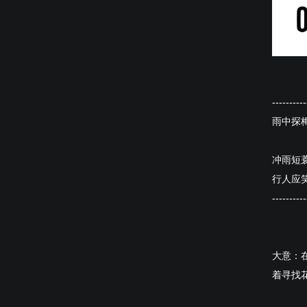
----------
雨中探
冲雨短
行人应
----------
大意：
着寻找