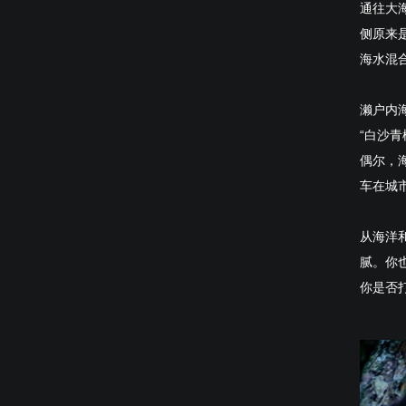
通往大
侧原来
海水混
濑户内
“白沙
偶尔，
车在城
从海洋
腻。你
你是否