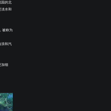
庭园的北
是淡水和
，被称为
海浪和汽
更加细