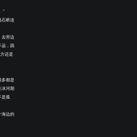
。”
跳石桥连
。去旁边
不远，因
地方还是
很多都是
在冰河期
不是孤
个海边的
。