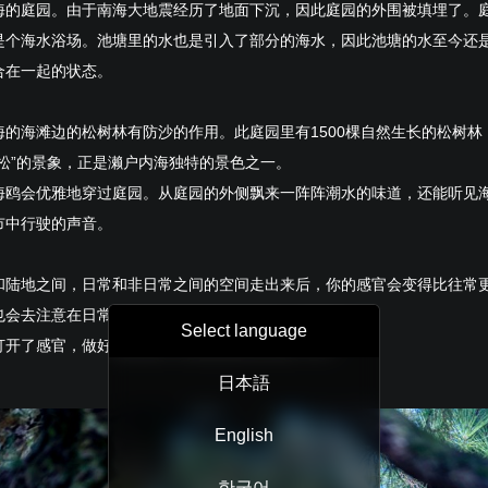
海的庭园。由于南海大地震经历了地面下沉，因此庭园的外围被填埋了。
是个海水浴场。池塘里的水也是引入了部分的海水，因此池塘的水至今还
合在一起的状态。
海的海滩边的松树林有防沙的作用。此庭园里有1500棵自然生长的松树林
青松”的景象，正是濑户内海独特的景色之一。
海鸥会优雅地穿过庭园。从庭园的外侧飘来一阵阵潮水的味道，还能听见
市中行驶的声音。
和陆地之间，日常和非日常之间的空间走出来后，你的感官会变得比往常
也会去注意在日常中所能见到的理所当然的一些景色。
Select language
打开了感官，做好倾听濑户内海的故事的准备了呢？
日本語
English
한국어