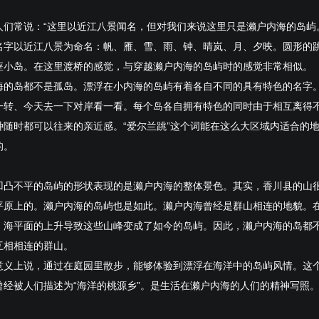
人们常说：“这里以近江八景闻名，但对我们来说这里只是濑户内海的岛屿
名字以近江八景为命名：帆、雁、雪、雨、钟、晴岚、月、夕映。圆形的
座小岛。在这里渡桥的感觉，与穿越濑户内海的岛屿时的感觉非常相似。
海的岛都不是孤岛。漂浮在小内海的岛屿有着各自不同的具有特色的名字
一转、今天去一下对岸看一看。每个岛各自拥有特色的同时由于相互离得
种随时都可以往来的亲近感。“爱尔兰跳”这个词能在这么大区域内适合的
的。
凹凸不平的岛屿的形状表现的是濑户内海的整体景色。其实，香川县的山
平原上的。濑户内海的岛屿也是如此。濑户内海曾经是群山相连的地貌。
，海平面的上升导致这些山峰变成了如今的岛屿。因此，濑户内海的岛都
互相相连的群山。
意义上说，通过在庭园里散步，能够体验到漂浮在海洋中的岛屿风情。这
曾经被人们描述为“海洋的桃源乡”。是生活在濑户内海的人们的精神写照