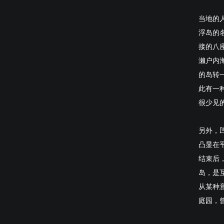
当地的
浮岛的
接的八
濑户内
的岛转
此有一
很少见
另外，
凸显在
结束后
岛，是
从某种
庭园，