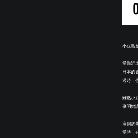
小豆島
當靠近
日本的
過時，
雖然小
事開始
這個故
當時，