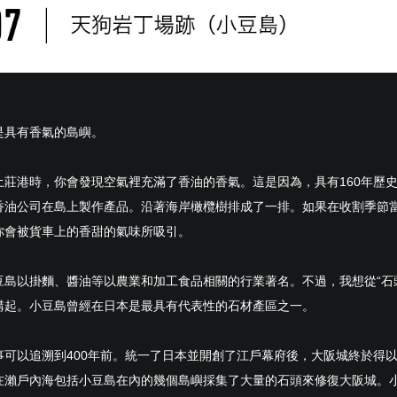
是具有香氣的島嶼。
土莊港時，你會發現空氣裡充滿了香油的香氣。這是因為，具有160年歷
香油公司在島上製作產品。沿著海岸橄欖樹排成了一排。如果在收割季節
你會被貨車上的香甜的氣味所吸引。
豆島以掛麵、醬油等以農業和加工食品相關的行業著名。不過，我想從“石
講起。小豆島曾經在日本是最具有代表性的石材產區之一。
事可以追溯到400年前。統一了日本並開創了江戶幕府後，大阪城終於得
在瀨戶內海包括小豆島在內的幾個島嶼採集了大量的石頭來修復大阪城。