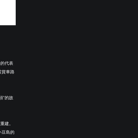
史的代表
當貨車路
頭”的故
以重建。
小豆島的