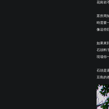
花崗岩
眾所周
時需要
像這些
如果來
石頭料
現場你
石頭是
豆島的