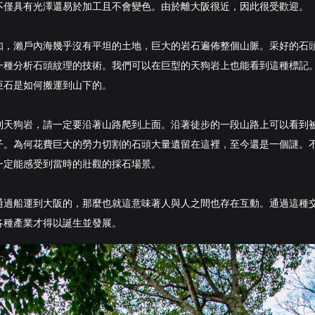
不僅具有光澤還易於加工且不會變色。由於離大阪很近，因此很受歡迎。
知，瀨戶內海幾乎沒有平坦的土地，巨大的岩石遍佈整個山脈。采好的石
一種分析石頭紋理的技術。我們可以在巨型的天狗岩上也能看到這種標記
巨石是如何搬運到山下的。
到天狗岩，請一定要沿著山路爬到上面。沿著徒步的一段山路上可以看到
子。為何花費巨大的勞力切割的石頭大量遺留在這裡，至今還是一個謎。
一定能感受到當時的壯觀的採石場景。
通過船運到大阪的，那麼也就這意味著人與人之間也存在互動。通過這種
各種產業才得以誕生並發展。