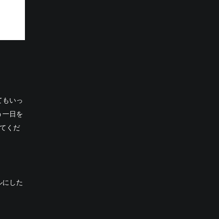
てもいっ
う一日を
てくだ
ルにした