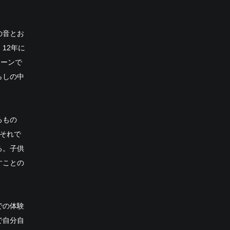
の音とお
12年に
トーンで
らしの中
るもの
それで
る。子供
すことの
での体験
で自分自