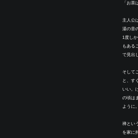
「お茶
主人公
湯の音
1度し
もある
で見出
そして
と、す
いい。
の頃は
ように
禅とい
を家に