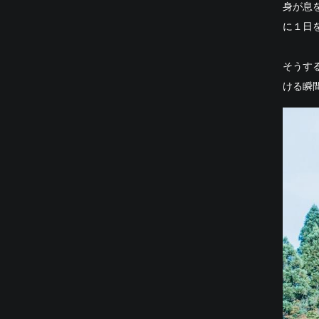
身が息
に１日
そうす
ける瞬