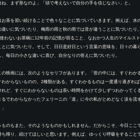
はね、まず形なのよ」「頭で考えないで自分の手を信じなさい」と。
はお茶を習い続けることで色々なことに気づいていきます。例えば、水
の違いに気づいたり、梅雨の雨と秋の雨では音が違うことに気づいたり。
か使わないお茶碗に12年前の記憶が宿ること、なおかつ人生のマイルス
ことに気づいたり。そして、日日是好日という言葉の意味を、日々の暮
し、毎日の小さな違いに喜び、自分なりの答えに気づいたり。
この映画には、次のようなセリフがあります。「世の中には、すぐわか
ぐわからないものの、2種類がある。すぐわかるものは一度通り過ぎれば
けれど、すぐにわからないものは長い時間をかけて少しずつわかってく
まるでわからなかったフェリーニの「道」に今の私がとめどなく涙を流
。」
うものもまた、そのようなものかもしれません。だからこそ、今日ここ
持ち帰り、続けてほしいと思います。例えば、ゆっくり呼吸をすること