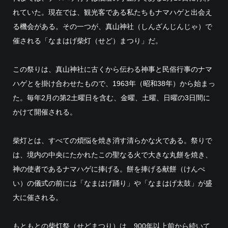
れていた。現在では、観光客である私たちもナマハゲと出会え
る機会がある。その一つが、真山神社（しんざんじんじゃ）で
催される「なまはげ柴灯（せど）まつり」だ。
この祭りは、真山神社に古くから伝わる神事と民俗行事のナマ
ハゲとを掛け合わせたもので、1963年（昭和38年）から始まっ
た。毎年2月の第2土曜日を含む、金曜、土曜、日曜の3日間に
かけて開催される。
柴灯とは、すべての煩悩を焼き消す清らかな火である。祭りで
は、境内の中央にたかれたこの聖なる火で大きな丸餅を焼き、
神の使者であるナマハゲに捧げる。餅を捧げる献餅（けんぺ
い）の儀式の前には「なまはげ踊り」や「なまはげ太鼓」が盛
大に催される。
もともとの柴灯祭（せどまつり）は、900年以上前から続いて