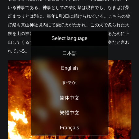
いる神事である。神事としての柴灯祭は現在でも、なまはげ柴
灯まつりとは別に、毎年1月3日に続けられている。こちらの柴
灯祭も真山神社境内にて柴灯火がたかれ、この火で炙られた大
餅を山の神に献上する儀式である。この餅を受け取るために下
Select language
山してくるナマハゲは、山の神の使者「神鬼」の化身だと言わ
れている。
日本語
English
한국어
简体中文
繁體中文
Français