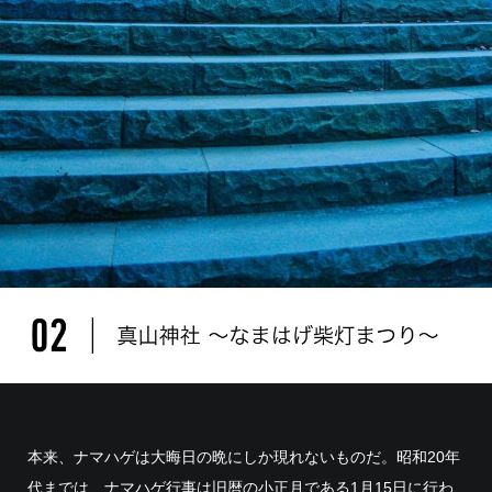
本来、ナマハゲは大晦日の晩にしか現れないものだ。昭和20年
代までは、ナマハゲ行事は旧暦の小正月である1月15日に行わ