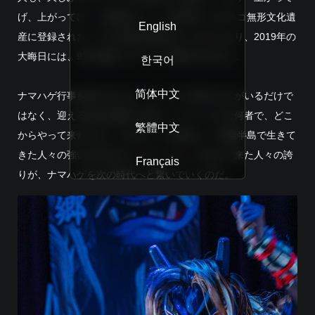
げ、上がってげ」と歓迎をした。2018年にユネスコ無形文化遺
English
産に登録されたことも行事を見直すきっかけとなり、2019年の
大晦日には、92の地区でナマハゲ行事が行われた。
한국어
简体中文
ナマハゲ行事を続けるには、ナマハゲに扮する人がいるだけで
はなく、迎える側の意識が大切だ。ナマハゲとは何者で、どこ
繁體中文
からやって来たのか？ そのルーツを探ると、男鹿半島で生きて
きた人々の強い絆が見えてくる。そうして生きて来た人々の誇
Français
りが、ナマハゲを次の時代へと繋いでいくのだ。