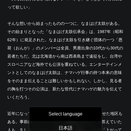
って欲しい」
そんな想いから始まったものの一つに、なまはげ太鼓がある。
その始まりとなった「なまはげ太鼓伝承会」は、1987年（昭和
62年）に発足された。なまはげ太鼓を引き継ぐ団体の一つ「恩
荷（おんが）」のメンバーは全員、男鹿出身の10代から30代の
若者たちだ。北は北海道から南は西表島まで遠征をし、台湾や
スロベニアなど海外でも公演を重ねている。エンターテインメ
ントとしてのなまはげ太鼓は、ナマハゲ行事の持つ本来の意味
をそのまま伝えることは難しいかもしれない。しかし、見る者
の胸を打つその公演は、新たな世代にナマハゲの魅力を伝えて
いくだろう。
近年になって、20数年ぶりにナマハゲ行事を復活させた地区も
Select language
ある。事前のアンケートでは「玄関先だけなら」と答えていた
日本語
人も、久しぶりにナマハゲが訪れたら懐かしくなり「上がって