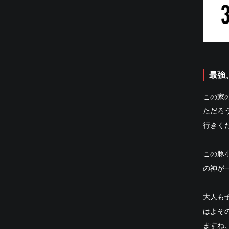
最強
この家
ただろ
行きく
この豚
の神が
大人も
はよそ
ますね