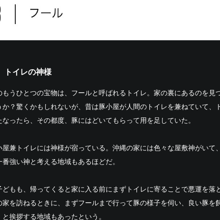
、トイレの神様
のもうひとつの宝物は、フールと呼ばれるトイレ。家の裏にあるのを見
うか？驚くかもしれないが、昔は豚小屋が人間のトイレを兼ねていて、
たなったら、その都度、豚にはどいてもらって用を足していた。
小屋兼トイレには神様が宿っている。沖縄の家には色々な屋敷神がいて
一番強い神と考える地域もあるほどだ。
子どもも、帰ってくると家に入る前にまずトイレに寄ることで悪運を落
の家を訪ねるときに、まずフールまで行って豚の様子を伺い、良い豚を
、と挨拶する地域もあったという。