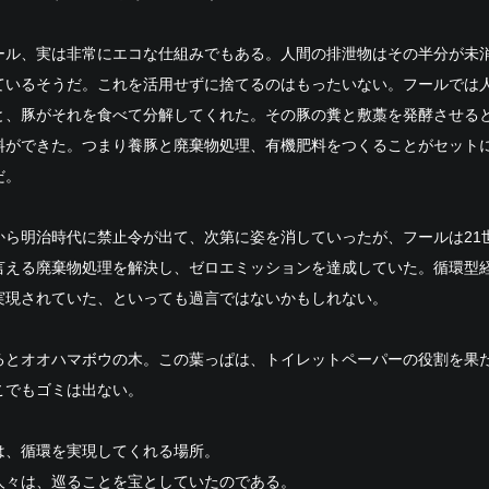
ール、実は非常にエコな仕組みでもある。人間の排泄物はその半分が未
ているそうだ。これを活用せずに捨てるのはもったいない。フールでは
と、豚がそれを食べて分解してくれた。その豚の糞と敷藁を発酵させる
料ができた。つまり養豚と廃棄物処理、有機肥料をつくることがセット
だ。
から明治時代に禁止令が出て、次第に姿を消していったが、フールは21
言える廃棄物処理を解決し、ゼロエミッションを達成していた。循環型
実現されていた、といっても過言ではないかもしれない。
るとオオハマボウの木。この葉っぱは、トイレットペーパーの役割を果
こでもゴミは出ない。
は、循環を実現してくれる場所。
人々は、巡ることを宝としていたのである。