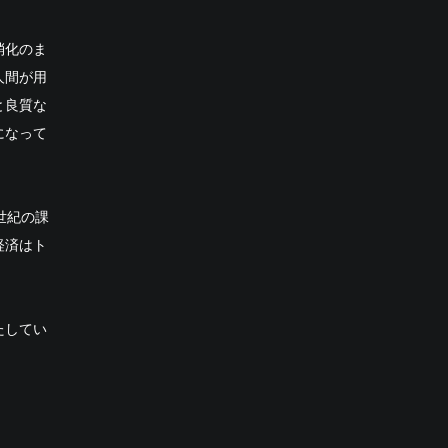
消化のま
人間が用
と良質な
になって
世紀の課
経済はト
たしてい