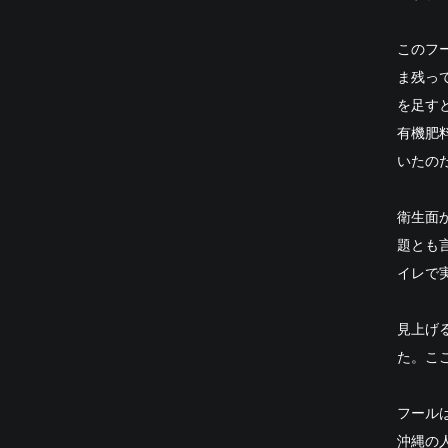
このフ
ま残っ
を足す
有機肥
いたの
衛生面
題とも
イレで
見上げ
た。こ
フール
沖縄の