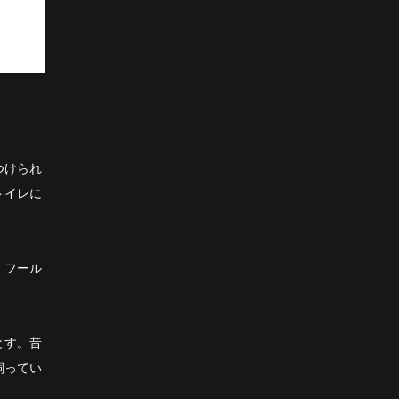
つけられ
トイレに
、フール
とす。昔
飼ってい