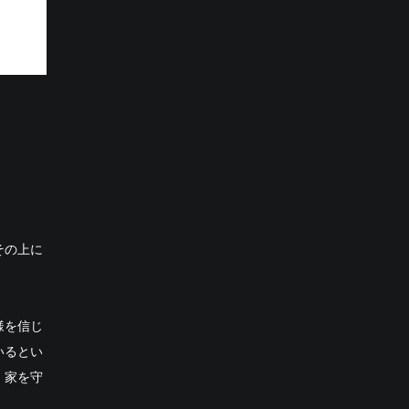
その上に
様を信じ
いるとい
、家を守