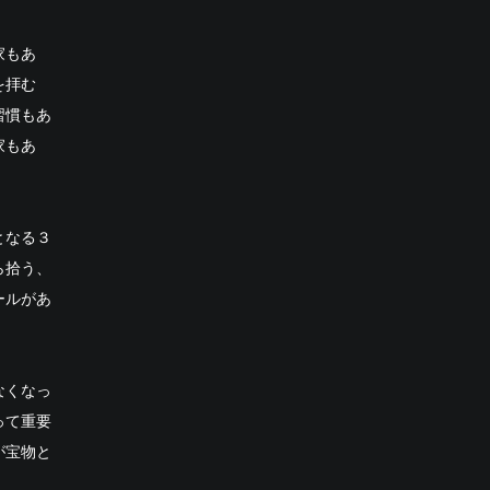
家もあ
を拝む
習慣もあ
家もあ
となる３
ら拾う、
ールがあ
なくなっ
って重要
が宝物と