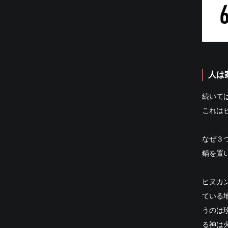
人は
続いて
これは
なぜ３
鍋を置
ヒヌカ
ている
うのは
る神は