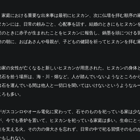
、家庭における重要な出来事は最初にヒヌカン、次に仏壇を拝む順序の
ヌカンには、日常の頼みごと、心配事を話す。結婚のときにもヒヌカン
産のときに赤子が生まれたことをヒヌカンに報告し、鍋墨を頭につける
験の朝に、おばあさんや母親が、子どもの健闘を祈ってヒヌカンを拝む
の家の女性が亡くなると新しいヒヌカンが用意された。ヒヌカンの身体
然石を拾う場所は、海・川・畑など。人が踏んでいないようなところか
は石を運んでいる間は他人と一切口を聞いてはいけないというようなル
ころも多い。
がガスコンロやオール電化に変わって、石そのものを祀っている家は少
が、今でも香炉を置いて、ヒヌカンを祀っている家庭は多い。生命にと
住を支える火。その力の偉大さを忘れず、日常の中で祀る習慣そのもの
かもしれない。