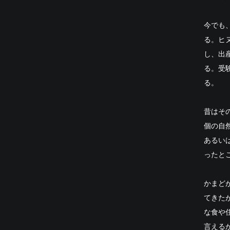
今でも
る。ヒ
し、出
る。受
る。
昔はそ
個の自
あるい
ったと
かまど
てきた
な食や
言える