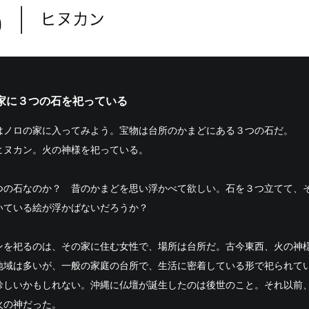
家に３つの石を祀っている
はノロの家に入ってみよう。宝物は台所のかまどにある３つの石だ。
ヒヌカン。火の神様を祀っている。
つの石なのか？ 昔のかまどを思い浮かべて欲しい。石を３つ立てて、
いている絵が浮かばないだろうか？
ンを祀るのは、その家に住む女性で、場所は台所だ。古今東西、火の神
地域は多いが、一般の家庭の台所で、生活に密着している形で祀られて
珍しいかもしれない。沖縄に仏壇が誕生したのは後世のこと。それ以前
火の神だった。