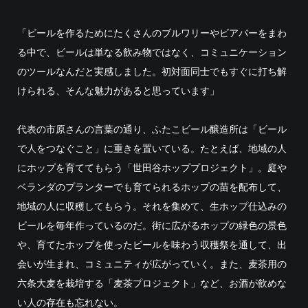
「ビールを作るためにたくさんのブルワリーやビアバーをまわ
る中で、ビールは単なる飲み物ではなく、コミュニケーション
のツールなんだと実感しました。初対面同士でもすぐに打ち解
けられる、そんな魅力があると思っています」
代表の市原さんの言葉の通り、ふたこビール醸造所は「ビール
で人をつなぐこと」に重きを置いている。たとえば、地域の人
にホップを育ててもらう「世田谷ホッププロジェクト」。庭や
ベランダのプランターでも育てられるホップの苗を配布して、
地域の人に収穫してもらう。それを集めて、生ホップ仕込みの
ビールを毎年作っているのだ。街に広がるホップの緑色の景色
や、育てたホップを使ったビールを味わう収穫祭を通して、出
会いが生まれ、コミュニティが広がっていく。また、麦茶用の
六条大麦を栽培する「麦茶プロジェクト」など、お酒が飲めな
い人の存在も忘れない。