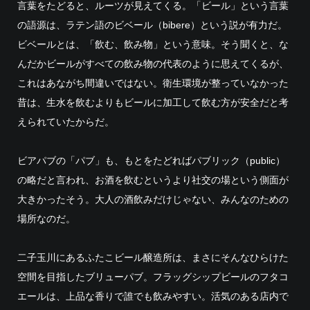
言葉をたどると、ルーツが見えてくる。「ビール」という言葉
の語源は、ラテン語のビベール（bibere）という説が有力だ。
ビベールとは、「飲む、飲み物」という意味。そう聞くと、な
んだかビールがすべての飲み物の代表のように思えてくるが、
これはあながち間違いではない。衛生環境が整っていなかった
昔は、生水を飲むよりもビールに加工して飲む方が安全だと考
えられていたからだ。
ビアパブの「パブ」も、もとをたどればパブリック（public）
の略だと言われ、お酒を飲むというより社交の場という側面が
大きかったそう。大人の酒飲みだけじゃない、みんなのための
場所なのだ。
二子玉川にあるふたこビール醸造所は、まさにそんなひらけた
空間を目指したブリューパブ。フラッグシップビールのフタコ
エールは、上品な香りで誰でも飲みやすい。活気のある店内で