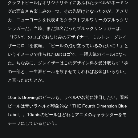
クラフトビールはオリジナリティにあふれたラベルやネーミン
グの面白さも楽しみの一つ。その先駆けとなったのが、アメリ
カ、ニューヨークを代表するクラフトブルワリーのブルックリ
ンラガーだ。当時、まだ無名だったブルックリンラガーは、
「I♡NY」のロゴでおなじみのデザイナー、ミルトン・グレイ
ザーにロゴを依頼。「ビールの泡が立っているみたいに！」と
いうイメージで作られたBのロゴで、一躍人気のビールになっ
た。ちなみに、グレイザーはこのデザイン料を受け取らず「株
の一部と、一生涯ビールを飲ませてくれればお金はいらない」
と言ったのだとか。
10ants Brewingのビールも、ラベルや名前に注目したい。看板
ビールは青いラベルが印象的な「THE Fourth Dimension Blue
Label」。10antsのビールはどれもアニメのキャラクターをモ
チーフにしているという。