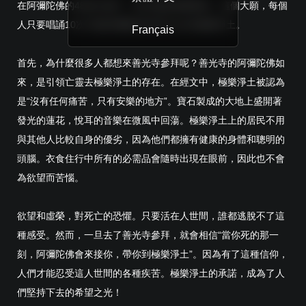
在阿彌陀佛的48個大願中，第18個是最重要的。這個大願，每個
人只要唱誦10次“南無阿彌陀佛”都可以去到極樂淨土。
Français
首先，為什麼很多人都想來善光寺參拜呢？善光寺的阿彌陀佛如
來，是引領亡靈去極樂淨土的存在。在經文中，極樂淨土被認為
是“沒有任何痛苦，只有安樂的地方”。寶石製成的大地上盛開著
發光的蓮花，悅耳的音樂在微風中回蕩。極樂淨土上的居民不用
與其他人比較自身的優劣，因為他們都擁有健康的身體和聰明的
頭腦。衣食住行中所有的必需品會隨時出現在眼前，因此也不會
為欲望而苦惱。
欲望和虛榮，對死亡的恐懼。只要活在人世間，誰都逃脫不了這
種感受。然而，一旦去了善光寺參拜，就會相信“當你死的那一
刻，阿彌陀佛會來接你，帶你到極樂淨土”。因為有了這種信仰，
人們才能忍受這人世間的各種疾苦。極樂淨土的承諾，成為了人
們堅持下去的希望之光！