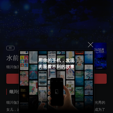
¥0
水前寺成趣园
用你的手机，发现

肉眼看不到的故事
细川伽罗奢和穿越400 年的时空
Select language
Tour Start
日本語
细川伽罗奢和穿越400 年的时空
English
细川伽罗奢，被传是日本战国时代的绝世美女。身为明智光秀的
女儿，从幸福的生活，经历了命运多舛的人生。她为什么成为了
한국어