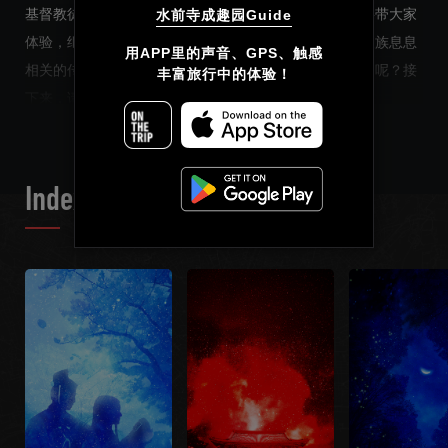
基督教徒？等待她的悲壮的结局会是什么？本语音向导将带大家
水前寺成趣园Guide
体验，继承了伽罗奢血脉的这片土地上发生的，与细川家族息息
简体中文
用APP里的声音、GPS、触感

相关的传奇故事。当你知道了这些故事，会有怎样的感受呢？接
丰富旅行中的体验！
繁體中文
READ MORE
下来，请通过手机聆听详细的故事讲解。
Français
Index List